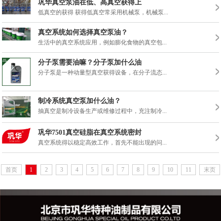
巩华真空泵油在低、高真空获得上
低真空的获得 获得低真空常采用机械泵，机械泵...
真空系统如何选择真空泵油？
生活中的真空系统应用，例如膨化食物的真空包...
分子泵需要油嘛？分子泵加什么油
分子泵是一种动量型真空获得设备，在分子流态...
制冷系统真空泵加什么油？
抽真空是制冷设备生产或维修过程中，充注制冷...
巩华7501真空硅脂在真空系统密封
真空系统得以稳定高效工作，首先不能出现的问...
首页
1
2
3
4
5
6
7
8
9
10
11
末页