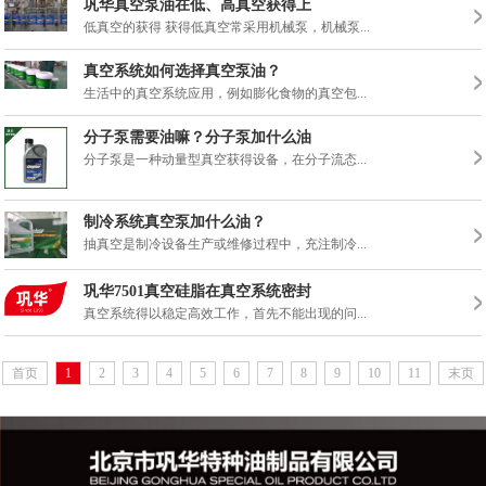
巩华真空泵油在低、高真空获得上
低真空的获得 获得低真空常采用机械泵，机械泵...
真空系统如何选择真空泵油？
生活中的真空系统应用，例如膨化食物的真空包...
分子泵需要油嘛？分子泵加什么油
分子泵是一种动量型真空获得设备，在分子流态...
制冷系统真空泵加什么油？
抽真空是制冷设备生产或维修过程中，充注制冷...
巩华7501真空硅脂在真空系统密封
真空系统得以稳定高效工作，首先不能出现的问...
首页
1
2
3
4
5
6
7
8
9
10
11
末页