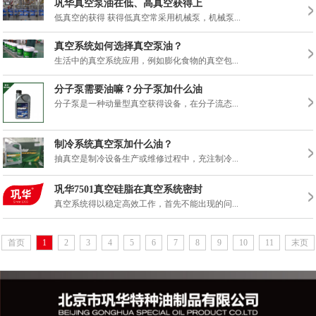
巩华真空泵油在低、高真空获得上
低真空的获得 获得低真空常采用机械泵，机械泵...
真空系统如何选择真空泵油？
生活中的真空系统应用，例如膨化食物的真空包...
分子泵需要油嘛？分子泵加什么油
分子泵是一种动量型真空获得设备，在分子流态...
制冷系统真空泵加什么油？
抽真空是制冷设备生产或维修过程中，充注制冷...
巩华7501真空硅脂在真空系统密封
真空系统得以稳定高效工作，首先不能出现的问...
首页
1
2
3
4
5
6
7
8
9
10
11
末页