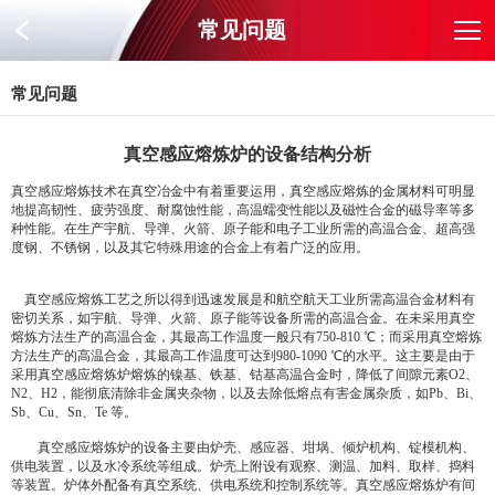
常见问题
常见问题
真空感应熔炼炉的设备结构分析
真空感应熔炼技术在真空冶金中有着重要运用，真空感应熔炼的金属材料可明显
地提高韧性、疲劳强度、耐腐蚀性能，高温蠕变性能以及磁性合金的磁导率等多
种性能。在生产宇航、导弹、火箭、原子能和电子工业所需的高温合金、超高强
度钢、不锈钢，以及其它特殊用途的合金上有着广泛的应用。
真空感应熔炼工艺之所以得到迅速发展是和航空航天工业所需高温合金材料有
密切关系，如宇航、导弹、火箭、原子能等设备所需的高温合金。在未采用真空
熔炼方法生产的高温合金，其最高工作温度一般只有750-810 ℃；而采用真空熔炼
方法生产的高温合金，其最高工作温度可达到980-1090 ℃的水平。这主要是由于
采用真空感应熔炼炉熔炼的镍基、铁基、钴基高温合金时，降低了间隙元素O2、
N2、H2，能彻底清除非金属夹杂物，以及去除低熔点有害金属杂质，如Pb、Bi、
Sb、Cu、Sn、Te 等。
真空感应熔炼炉的设备主要由炉壳、感应器、坩埚、倾炉机构、锭模机构、
供电装置，以及水冷系统等组成。炉壳上附设有观察、测温、加料、取样、捣料
等装置。炉体外配备有真空系统、供电系统和控制系统等。真空感应熔炼炉有间