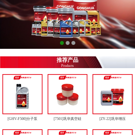
推荐产品
Products
[GHV-F500]分子泵
[7501]巩华真空硅
[ZY-22]巩华增压