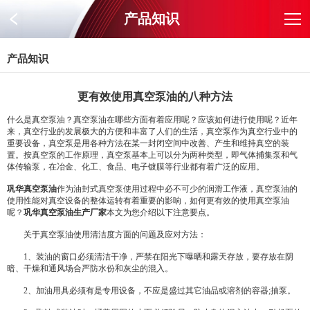
产品知识
产品知识
更有效使用真空泵油的八种方法
什么是真空泵油？真空泵油在哪些方面有着应用呢？应该如何进行使用呢？近年
来，真空行业的发展极大的方便和丰富了人们的生活，真空泵作为真空行业中的
重要设备，真空泵是用各种方法在某一封闭空间中改善、产生和维持真空的装
置。按真空泵的工作原理，真空泵基本上可以分为两种类型，即气体捕集泵和气
体传输泵，在冶金、化工、食品、电子镀膜等行业都有着广泛的应用。
巩华真空泵油
作为油封式真空泵使用过程中必不可少的润滑工作液，真空泵油的
使用性能对真空设备的整体运转有着重要的影响，如何更有效的使用真空泵油
呢？
巩华真空泵油生产厂家
本文为您介绍以下注意要点。
关于真空泵油使用清洁度方面的问题及应对方法：
1、装油的窗口必须清洁干净，严禁在阳光下曝晒和露天存放，要存放在阴
暗、干燥和通风场合严防水份和灰尘的混入。
2、加油用具必须有是专用设备，不应是盛过其它油品或溶剂的容器;抽泵。