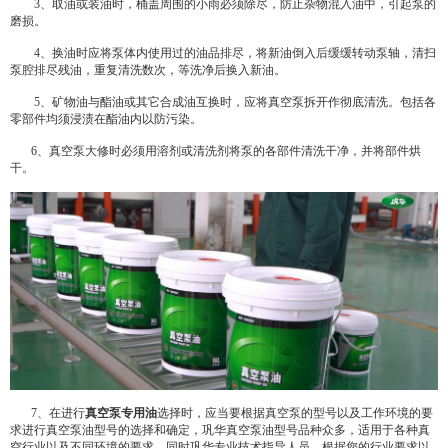
3、取油或装油时，桶盖周围的小雨必须除尽，防止杂物混入油中，引起泵的
磨损。
4、换油时应将泵体内使用过的油品排尽，将新油倒入后缓缓转动泵轴，清扫
泵腔排尽残油，重复清洗数次，等洗净后换入新油。
5、矿物油与酯油或其它合成油互换时，应将真空泵拆开作彻底清洗。包括各
零部件均须浸渍在酯油内以防污染。
6、真空泵大修时必须用溶剂或清洗剂将泵的各部件清洗干净，并将部件烘
干。
7、在进行
真空泵专用油
选择时，应当要根据真空泵的型号以及工作环境的要
求进行真空泵油型号的选择和确定，巩华真空泵油型号品种众多，适用于各种真
空行业以及不同环境的要求，同时巩华专业技术指导人员，根据您的行业要求以