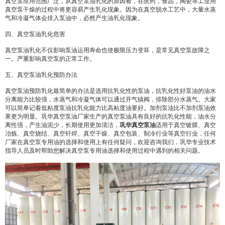
真空泵应用范围广泛，从真空泵油乳化的原因看，在医药，食品，陶瓷等工业用
真空泵干燥的过程中将更容易产生乳化现象。因为在真空脱水工艺中，大量水蒸
气和冷凝气体会排入泵油中，必然产生油乳化现象。
四、真空泵油乳化危害
真空泵油乳化不仅影响泵油运用寿命也使极限压力变坏，是常见真空泵故障之
一。严重影响真空泵的正常工作。
五、真空泵油乳化预防办法
真空泵油预防乳化最简单的办法是选用抗乳化性的泵油，抗乳化性好泵油的油水
分离能力比较强，水蒸气和冷凝气体可以通过开气镇阀，排除部分水蒸气。大家
可以简单记着低粘度泵油抗乳化能力比高粘度油要好。加剂泵油比不加剂泵油效
果更为明显。巩华真空泵油厂家生产的真空泵油具有良好的抗乳化性能，油水分
离性强，产生油泥少，长期使用更加清洁，
巩华真空泵油
适用于真空镀膜、真空
冶炼、真空烧结、真空钎焊、真空干燥、真空包装、制冷行业等真空行业，任何
厂家在真空泵专用油的选择和使用上有任何疑问，欢迎咨询我们，巩华专业技术
指导人员及时帮助您解决真空泵专用油选择和使用过程中遇到的相关问题。