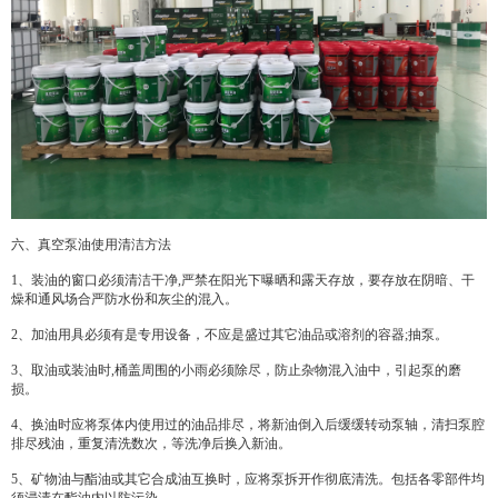
六、真空泵油使用清洁方法
1、装油的窗口必须清洁干净,严禁在阳光下曝晒和露天存放，要存放在阴暗、干
燥和通风场合严防水份和灰尘的混入。
2、加油用具必须有是专用设备，不应是盛过其它油品或溶剂的容器;抽泵。
3、取油或装油时,桶盖周围的小雨必须除尽，防止杂物混入油中，引起泵的磨
损。
4、换油时应将泵体内使用过的油品排尽，将新油倒入后缓缓转动泵轴，清扫泵腔
排尽残油，重复清洗数次，等洗净后换入新油。
5、矿物油与酯油或其它合成油互换时，应将泵拆开作彻底清洗。包括各零部件均