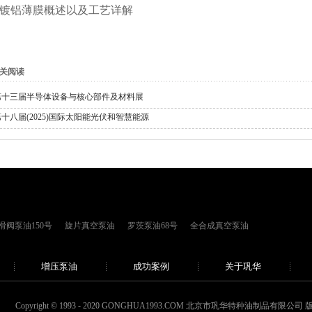
空镀铝薄膜概述以及工艺详解
关阅读
第十三届半导体设备与核心部件及材料展
第十八届(2025)国际太阳能光伏和智慧能源
滑阀泵油150号
旋片真空泵油
罗茨泵油68号
全合成真空泵油
增压泵油
成功案例
关于巩华
Copyright © 1993 - 2020 GONGHUA1993.COM 北京市巩华特种油制品有限公司