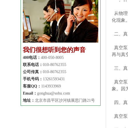
从物理
化现象
二、真
真空泵
我们很想听到您的声音
再与真
400电话：
400-050-8005
联系电话：
010-80762355
三、真
公司传真：
010-80762355
手机号码：
13261593431
真空泵
客服QQ：
1143933969
象。因
Email：
gonghua@sohu.com
地址：
北京市昌平区沙河镇展思门路21号
四、真
真空泵