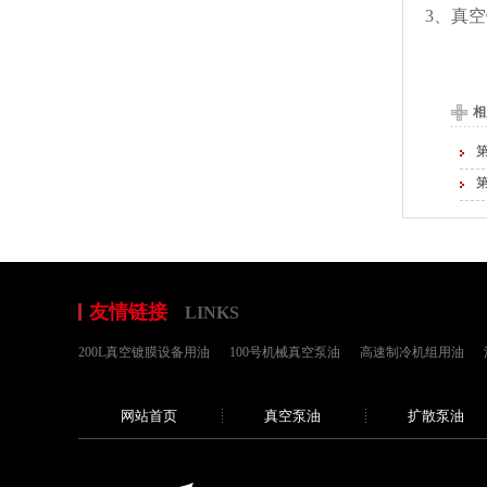
3、真
相
友情链接
LINKS
200L真空镀膜设备用油
100号机械真空泵油
高速制冷机组用油
网站首页
真空泵油
扩散泵油