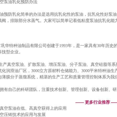
空泵油乳化预防办法
油预防乳化简单的办法是选用抗乳化性的泵油，抗乳化性好泵油
镇阀，排除部分水蒸气。大家可以简单记着低粘度泵油抗乳化能
。
巩华特种油制品有限公司创建于1993年，是一家具有30年历
科技型企业。
产真空泵油、扩散泵油、增压泵油、分子泵油、真空硅脂等系列产
现代化润滑油厂区，3000立方原材料仓储能力、3000平米特种
与薄膜分子蒸馏系统，精湛的生产工艺和质量管理控制体系为我
有自己的科研团队，注重技术创新、管理创新、设备创新、研
—— 更多行业推荐 —
华真空泵油在低、高真空获得上的应用
真空压铸技术的应用与发展