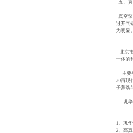
五、真
真空泵
过开气
为明显
北京市
一体的
主要生
30亩
子蒸馏
巩华拥
1、巩
2、高