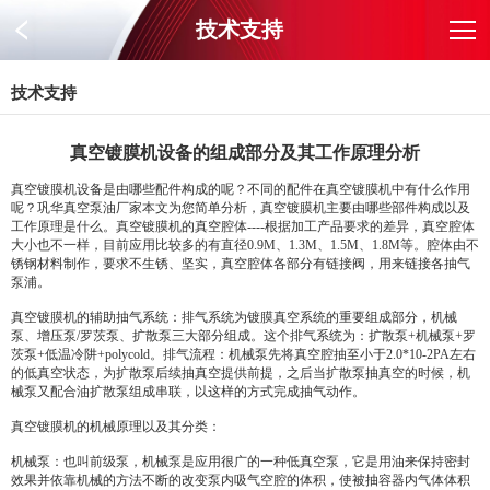
技术支持
技术支持
真空镀膜机设备的组成部分及其工作原理分析
真空镀膜机设备是由哪些配件构成的呢？不同的配件在真空镀膜机中有什么作用
呢？巩华真空泵油厂家本文为您简单分析，真空镀膜机主要由哪些部件构成以及
工作原理是什么。真空镀膜机的真空腔体----根据加工产品要求的差异，真空腔体
大小也不一样，目前应用比较多的有直径0.9M、1.3M、1.5M、1.8M等。腔体由不
锈钢材料制作，要求不生锈、坚实，真空腔体各部分有链接阀，用来链接各抽气
泵浦。
真空镀膜机的辅助抽气系统：排气系统为镀膜真空系统的重要组成部分，机械
泵、增压泵/罗茨泵、扩散泵三大部分组成。这个排气系统为：扩散泵+机械泵+罗
茨泵+低温冷阱+polycold。排气流程：机械泵先将真空腔抽至小于2.0*10-2PA左右
的低真空状态，为扩散泵后续抽真空提供前提，之后当扩散泵抽真空的时候，机
械泵又配合油扩散泵组成串联，以这样的方式完成抽气动作。
真空镀膜机的机械原理以及其分类：
机械泵：也叫前级泵，机械泵是应用很广的一种低真空泵，它是用油来保持密封
效果并依靠机械的方法不断的改变泵内吸气空腔的体积，使被抽容器内气体体积