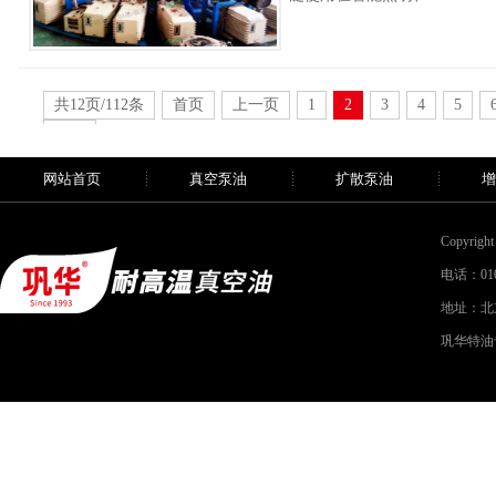
共12页/112条
首页
上一页
1
2
3
4
5
末页
网站首页
真空泵油
扩散泵油
增
Copyri
电话：010-
地址：北
巩华特油