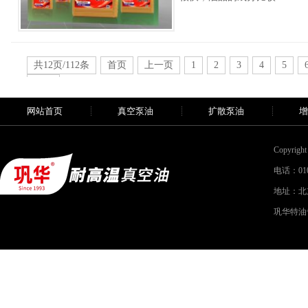
共12页/112条
首页
上一页
1
2
3
4
5
末页
网站首页
真空泵油
扩散泵油
增
Copyri
电话：010-
地址：北
巩华特油