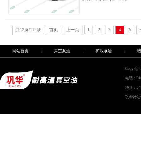
共12页/112条
首页
上一页
1
2
3
4
5
末页
网站首页
真空泵油
扩散泵油
增
Copyri
电话：010-
地址：北
巩华特油