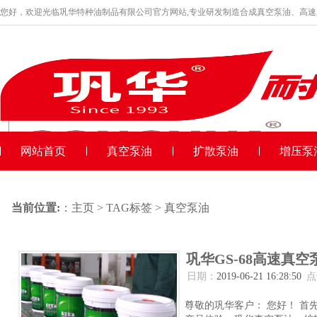
您好，欢迎光临巩华特种油制品有限公司官方网站,专业研发制造合成真空泵油、高
品牌产品
收藏本站
网站首页
真空泵油
扩散泵油
增压泵
当前位置:
：
主页
>
TAG标签
> 真空泵油
巩华GS-68高速真
日期：
2019-06-21 16:28:50
点
尊敬的巩华客户： 您好！ 