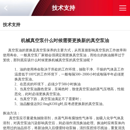
技术支持
技术支持
机械真空泵什么时候需要更换新的真空泵油
真空泵油
的更换是真空泵保养的主要方式，从而直接影响真空泵的工作效率和
使用寿命。一般真空泵厂家都会强调定期更换真空泵油，而给出的换油频率过于
笼统，那到底应该什么时候更换机械真空泵的真空泵油呢？
1、油的使用寿命取决于所处的工作环境，抽取干净、干燥的气体及工作
温度低于100℃的工作环境下，一般每隔500~2000小时或每隔半年必须更
换真空泵油。
2、在恶劣的环境下，必须少于500小时换油
3、当真空泵油颜色变深，呈褐色时，致使真空泵油的蒸气压增高，性能
恶化，此时必须更换真空泵油。
4、当真空下跌，真空泵油满足不了需要时；
5、油品酸值达到2.0mgKOH/g时,应考虑更换新的真空泵油。
换油方法：
真空泵应尽量避免抽除溶剂，水蒸气和有腐蚀性气体等，如吸入化学气体及
溶剂，对
真空泵油
污染影响真空后，则必须作清洗换油处理。换油时应将泵体内
使用过的油品排尽，将新油倒入后缓缓转动泵轴，清扫泵腔排尽残油，重复清洗