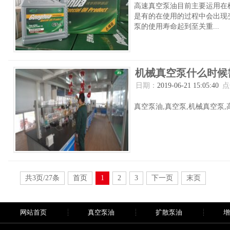
高速真空泵油目前主要运用在机
是有的在使用的过程中会出现
泵的使用寿命起到至关重...
机械真空泵什么时候
日期：
2019-06-21 15:05:40
点
真空泵油,真空泵,机械真空泵,高
共3页/27条
首页
1
2
3
下一页
末页
网站首页
真空泵油
扩散泵油
增