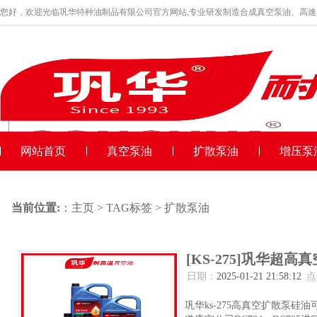
您好，欢迎光临巩华特种油制品有限公司官方网站,专业研发制造合成真空泵油、高
品牌产品
收藏本站
网站首页
真空泵油
扩散泵油
增压泵
当前位置:
：
主页
>
TAG标签
> 扩散泵油
[KS-275]巩华
日期：
2025-01-21 21:58:12
点
巩华ks-275高真空扩散泵硅油可