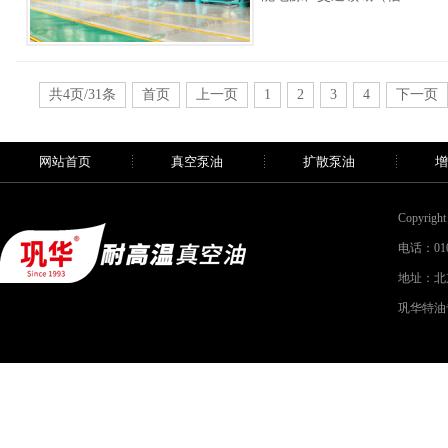
共4页/31条
首页
上一页
1
2
3
4
下一页
网站首页
真空泵油
扩散泵油
增
Copyri
电话：010-
地址：北
巩华特油