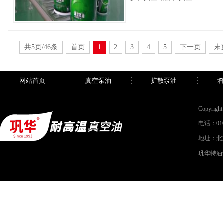
共5页/46条
首页
1
2
3
4
5
下一页
末
网站首页
真空泵油
扩散泵油
增
Copyri
电话：010-
地址：北
巩华特油