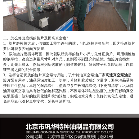
二、怎么修复磨损的旋片及提高真空度?
1、旋片磨损较大后，假如加工能力许可的话，可以选择更换新的，因为换新旋片
要比研磨泵腔端面方便些。
2、假如旋片磨损得历害，因此就以所测得的旋片小尺寸先修正旋片。可用细锉包
纱纸平推，边磨边测量尺寸和对角尺，直到看不到透亮的缝隙。如旋片磨损太
多，则先上磨床，然后根据所选取的间隙值来铲刮、研磨转子和泵腔两端，以保
证三者之间的配合间隙。
3、选择合适优质的旋片真空泵专用油，巩华特油真空泵油厂家
高速真空泵油
是
旋片泵专用油，油品经深度加工、切割，芳烃和胶质成分含量少，避免油品受热
变质产生热解，卓越的耐高温性，使真空泵在长期高温使用下更加清洁；巩华特
油高速真空泵油具有较低的饱和蒸汽压，不因泵体和油品温度的上升而影响真空
极限压强；较好的抗乳化性和抗泡沫性，实现油水分离；良好的氧化安定性，避
免油品氧化引起真空变劣，延长换油周期。