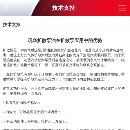
技术支持
技术支持
巩华扩散泵油在扩散泵应用中的优势
扩散泵是一种蒸气射流泵, 泵油被加热后产生油蒸汽，油蒸汽从伞形喷嘴高速喷
出，射流上方的气体扩散到射流内并被高速的大分子油蒸汽携带到泵壁。由于泵
壁温度较低，油蒸汽接触到泵壁后会迅速液化，被携带的永久气体继续向下一级
射流扩散并被携带至更下一级，直至后被真空系统前级真空泵抽走。
一般的扩散泵有3到5级伞形喷嘴，有的扩散泵还会增加一级侧向的喷射喷嘴，喷
射喷嘴可以提高扩散泵在较高压力下工作的能力（抽速和前级耐压）。
扩散泵功耗很大，并且真空系统使用时需要大量的冷却水，却还被如此广泛的使
用，主要原因有下面几点：
1.具有优的抽速/价格比；
2.抽速大、可以处理巨大的气体流量；
3. 有活动部件，高可靠、维护少，寿命长。