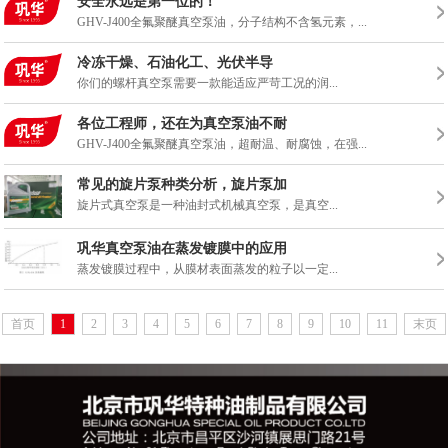
安全永远是第一位的！
GHV-J400全氟聚醚真空泵油，分子结构不含氢元素，...
冷冻干燥、石油化工、光伏半导
你们的螺杆真空泵需要一款能适应严苛工况的润...
各位工程师，还在为真空泵油不耐
GHV-J400全氟聚醚真空泵油，超耐温、耐腐蚀，在强...
常见的旋片泵种类分析，旋片泵加
旋片式真空泵是一种油封式机械真空泵，是真空...
巩华真空泵油在蒸发镀膜中的应用
蒸发镀膜过程中，从膜材表面蒸发的粒子以一定...
首页
1
2
3
4
5
6
7
8
9
10
11
末页