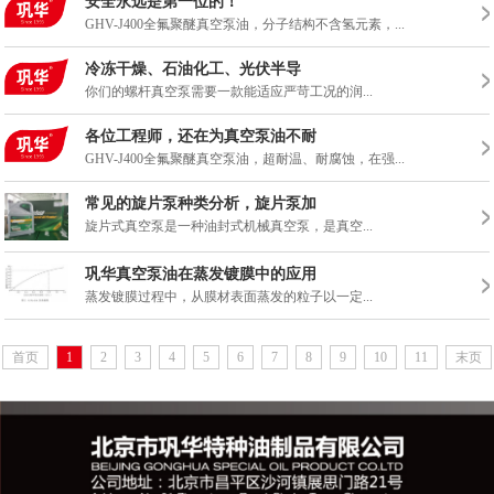
安全永远是第一位的！
GHV-J400全氟聚醚真空泵油，分子结构不含氢元素，...
冷冻干燥、石油化工、光伏半导
你们的螺杆真空泵需要一款能适应严苛工况的润...
各位工程师，还在为真空泵油不耐
GHV-J400全氟聚醚真空泵油，超耐温、耐腐蚀，在强...
常见的旋片泵种类分析，旋片泵加
旋片式真空泵是一种油封式机械真空泵，是真空...
巩华真空泵油在蒸发镀膜中的应用
蒸发镀膜过程中，从膜材表面蒸发的粒子以一定...
首页
1
2
3
4
5
6
7
8
9
10
11
末页