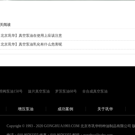
关阅读
【北京巩华】真空泵油在使用上应该注意
【北京巩华】真空泵油乳化有什么危害呢
滑阀泵油150号
旋片真空泵油
罗茨泵油68号
全合成真空泵油
增压泵油
成功案例
关于巩华
Copyright © 1993 - 2020 GONGHUA1993.COM 北京市巩华特种油制品有限公司