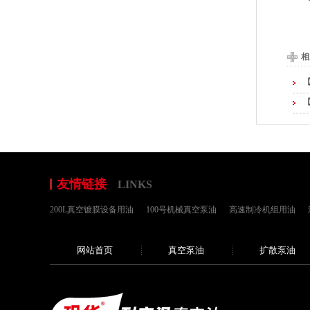
相
友情链接
LINKS
200L真空镀膜设备用油
100号机械真空泵油
高速制冷机组用油
网站首页
真空泵油
扩散泵油