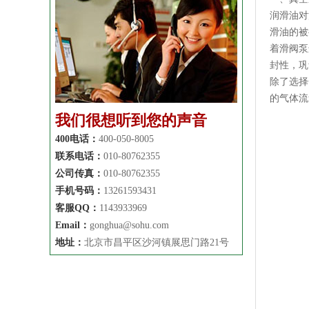
润滑油对
滑油的被
着滑阀泵
封性，
巩
除了选择
的气体流
我们很想听到您的声音
400电话：
400-050-8005
联系电话：
010-80762355
公司传真：
010-80762355
手机号码：
13261593431
客服QQ：
1143933969
Email：
gonghua@sohu.com
地址：
北京市昌平区沙河镇展思门路21号