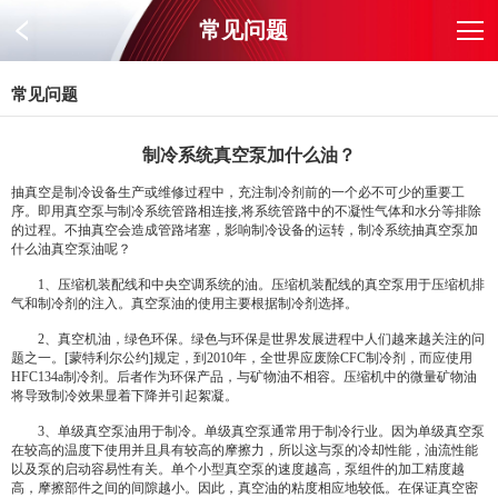
常见问题
常见问题
制冷系统真空泵加什么油？
抽真空是制冷设备生产或维修过程中，充注制冷剂前的一个必不可少的重要工
序。即用真空泵与制冷系统管路相连接,将系统管路中的不凝性气体和水分等排除
的过程。不抽真空会造成管路堵塞，影响制冷设备的运转，制冷系统抽真空泵加
什么油真空泵油呢？
1、压缩机装配线和中央空调系统的油。压缩机装配线的真空泵用于压缩机排
气和制冷剂的注入。真空泵油的使用主要根据制冷剂选择。
2、真空机油，绿色环保。绿色与环保是世界发展进程中人们越来越关注的问
题之一。[蒙特利尔公约]规定，到2010年，全世界应废除CFC制冷剂，而应使用
HFC134a制冷剂。后者作为环保产品，与矿物油不相容。压缩机中的微量矿物油
将导致制冷效果显着下降并引起絮凝。
3、单级真空泵油用于制冷。单级真空泵通常用于制冷行业。因为单级真空泵
在较高的温度下使用并且具有较高的摩擦力，所以这与泵的冷却性能，油流性能
以及泵的启动容易性有关。单个小型真空泵的速度越高，泵组件的加工精度越
高，摩擦部件之间的间隙越小。因此，真空油的粘度相应地较低。在保证真空密