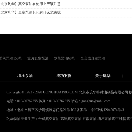
【北京巩华】真空泵油在使用上应该注意
【北京巩华】真空泵油乳化有什么危害呢
滑阀泵油150号
旋片真空泵油
罗茨泵油68号
全合成真空泵油
增压泵油
成功案例
关于巩华
Copyright © 1993 - 2020 GONGHUA1993.COM 北京市巩华特种油制品有限公司
电话：010-80762355 传真：010-80762355 邮箱：gonghua@sohu.com
地址：北京市昌平区沙河镇展思门路21号 ICP备案号：
京ICP备12042074号-3
巩华特油专业生产：
合成真空泵油
高速真空泵油
扩散泵油
增压泵油
真空封脂
真