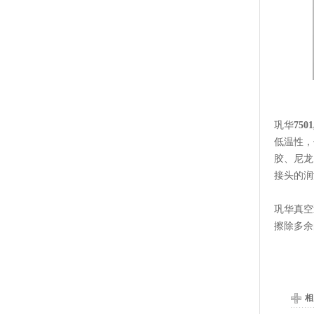
巩华
75
低温性，
胶、尼龙
接头的润
巩华真空
擦除多余
相