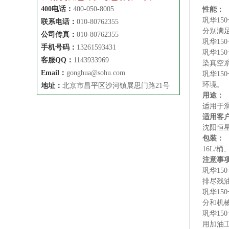
400电话：
400-050-8005
性能：
巩华1
联系电话：
010-80762355
分别满
公司传真：
010-80762355
巩华1
手机号码：
13261593431
巩华1
客服QQ：
1143933969
染真空
Email：
gonghua@sohu.com
巩华1
环境。
地址：
北京市昌平区沙河镇展思门路21号
用途：
适用于
适用客
沈阳恒
包装：
16L/桶、
注意事
巩华1
排尽残
巩华1
分和机
巩华1
用加油