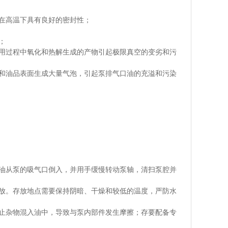
，在高温下具有良好的密封性；
；
使用过程中氧化和热解生成的产物引起极限真空的变劣和污
化和油品表面生成大量气泡，引起泵排气口油的充溢和污染
新油从泵的吸气口倒入，并用手缓慢转动泵轴，清扫泵腔并
存放。存放地点需要保持阴暗、干燥和较低的温度，严防水
防止杂物混入油中，导致与泵内部件发生摩擦；存要配备专