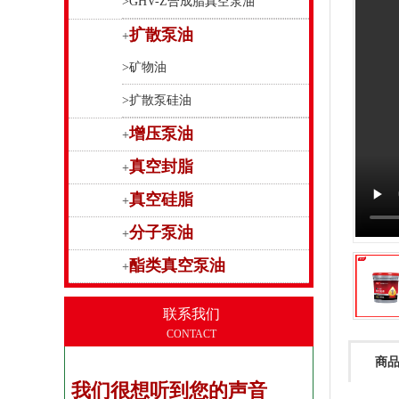
>GHV-Z合成脂真空泵油
扩散泵油
+
>矿物油
>扩散泵硅油
增压泵油
+
真空封脂
+
真空硅脂
+
分子泵油
+
酯类真空泵油
+
联系我们
CONTACT
商
我们很想听到您的声音