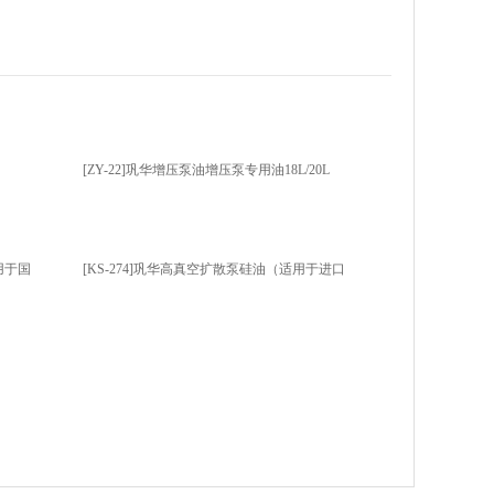
[ZY-22]巩华增压泵油增压泵专用油18L/20L
用于国
[KS-274]巩华高真空扩散泵硅油（适用于进口