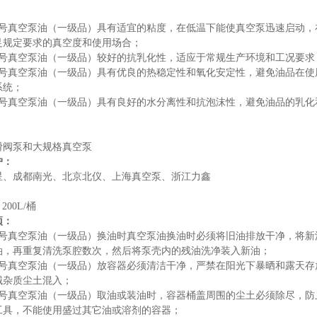
50号真空泵油（一级品）具有适宜的粘度，在低温下能使真空泵迅速启动
足规定要求的真空度和使用场合；
50号真空泵油（一级品）较好的抗乳化性，适应于常规生产环境和工况要求
50号真空泵油（一级品）具有优良的热稳定性和氧化安定性，避免油品在
系统；
50号真空泵油（一级品）具有良好的水分离性和抗泡沫性，避免油品的乳
滑阀泵和大规格真空泵
户：
星、成都南光、北京北仪、上海真空泵、浙江力鑫
200L/桶
项：
50号真空泵油（一级品）换油时真空泵油换油时必须将旧油排放干净，将
油，再重复清洗泵腔数次，然后将泵壳内的残油洗净装入新油；
50号真空泵油（一级品）放容器必须清洁干净，严禁在阳光下暴晒和露天
械杂质尘土混入；
50号真空泵油（一级品）取油或装油时，容器桶盖周围的尘土必须除尽，
工具，不能使用盛过其它油或溶剂的容器；