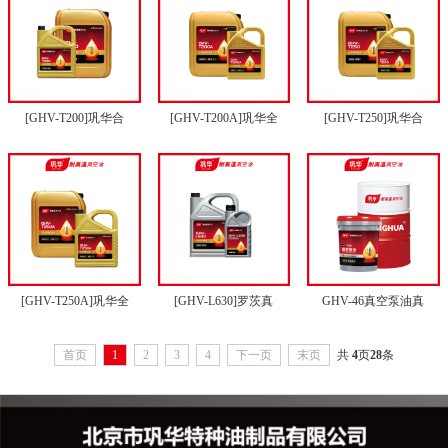
[GHV-T200]巩华合
[GHV-T200A]巩华全
[GHV-T250]巩华合
[GHV-T250A]巩华全
[GHV-L630]罗茨真
GHV-46真空泵油真
首页
1
2
3
4
下一页
末页
共
4
页
28
条