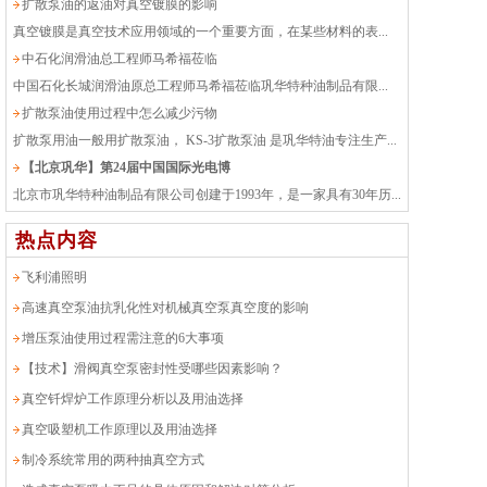
扩散泵油的返油对真空镀膜的影响
真空镀膜是真空技术应用领域的一个重要方面，在某些材料的表...
中石化润滑油总工程师马希福莅临
中国石化长城润滑油原总工程师马希福莅临巩华特种油制品有限...
扩散泵油使用过程中怎么减少污物
扩散泵用油一般用扩散泵油， KS-3扩散泵油 是巩华特油专注生产...
【北京巩华】第24届中国国际光电博
北京市巩华特种油制品有限公司创建于1993年，是一家具有30年历...
热点内容
飞利浦照明
高速真空泵油抗乳化性对机械真空泵真空度的影响
增压泵油使用过程需注意的6大事项
【技术】滑阀真空泵密封性受哪些因素影响？
真空钎焊炉工作原理分析以及用油选择
真空吸塑机工作原理以及用油选择
制冷系统常用的两种抽真空方式