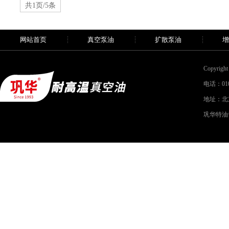
共1页/5条
网站首页
真空泵油
扩散泵油
增
Copyri
电话：010-
地址：北
巩华特油