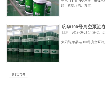
于电力工业的变压器、电线电
膜、真空冶炼、真空...
巩华100号真空泵
日期：
2019-06-21 14:59:01
点
太阳能,单晶硅,100号真空泵油
共1页/2条