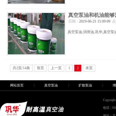
真空泵油和机油能够
日期：
2019-06-21 15:09:09
点
真空泵油,润滑油,巩华,真空泵油
共2页/14条
首页
上一页
1
2
末页
网站首页
真空泵油
扩散泵油
增
Copyri
电话：010-
地址：北