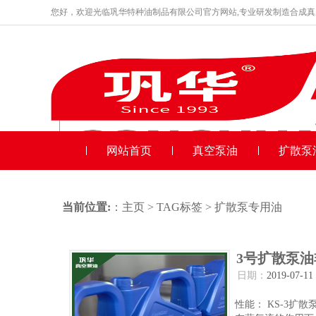
您好，欢迎光临巩华特种油制品有限公司官方网站,专业研发制造合成
品牌产品
收藏本站
网站首页
真空泵油
扩散泵
当前位置:
：
主页
>
TAG标签
> 扩散泵专用油
3号扩散泵
日期：
2019-07-11
性能： KS-3