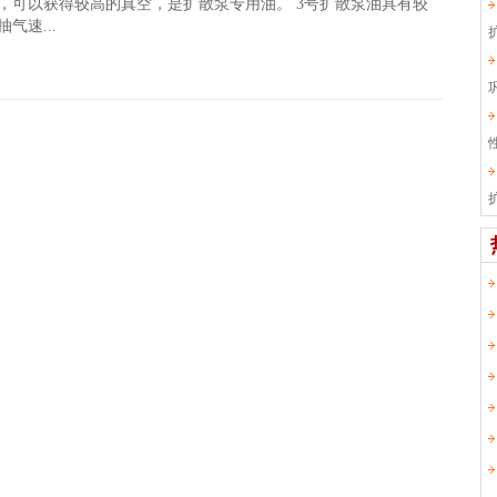
，可以获得较高的真空，是扩散泵专用油。 3号扩散泵油具有较
气速...