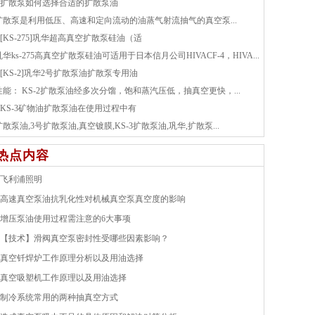
扩散泵如何选择合适的扩散泵油
扩散泵是利用低压、高速和定向流动的油蒸气射流抽气的真空泵...
[KS-275]巩华超高真空扩散泵硅油（适
巩华ks-275高真空扩散泵硅油可适用于日本信月公司HIVACF-4，HIVA...
[KS-2]巩华2号扩散泵油扩散泵专用油
性能： KS-2扩散泵油经多次分馏，饱和蒸汽压低，抽真空更快，...
KS-3矿物油扩散泵油在使用过程中有
扩散泵油,3号扩散泵油,真空镀膜,KS-3扩散泵油,巩华,扩散泵...
热点内容
飞利浦照明
高速真空泵油抗乳化性对机械真空泵真空度的影响
增压泵油使用过程需注意的6大事项
【技术】滑阀真空泵密封性受哪些因素影响？
真空钎焊炉工作原理分析以及用油选择
真空吸塑机工作原理以及用油选择
制冷系统常用的两种抽真空方式