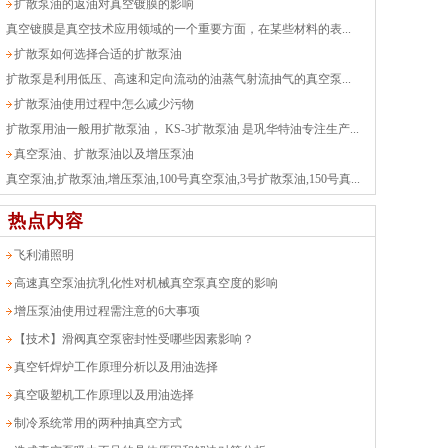
扩散泵油的返油对真空镀膜的影响
真空镀膜是真空技术应用领域的一个重要方面，在某些材料的表...
扩散泵如何选择合适的扩散泵油
扩散泵是利用低压、高速和定向流动的油蒸气射流抽气的真空泵...
扩散泵油使用过程中怎么减少污物
扩散泵用油一般用扩散泵油， KS-3扩散泵油 是巩华特油专注生产...
真空泵油、扩散泵油以及增压泵油
真空泵油,扩散泵油,增压泵油,100号真空泵油,3号扩散泵油,150号真...
热点内容
飞利浦照明
高速真空泵油抗乳化性对机械真空泵真空度的影响
增压泵油使用过程需注意的6大事项
【技术】滑阀真空泵密封性受哪些因素影响？
真空钎焊炉工作原理分析以及用油选择
真空吸塑机工作原理以及用油选择
制冷系统常用的两种抽真空方式