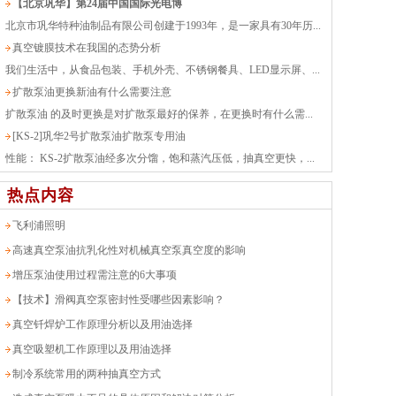
【北京巩华】第24届中国国际光电博
北京市巩华特种油制品有限公司创建于1993年，是一家具有30年历...
真空镀膜技术在我国的态势分析
我们生活中，从食品包装、手机外壳、不锈钢餐具、LED显示屏、...
扩散泵油更换新油有什么需要注意
扩散泵油 的及时更换是对扩散泵最好的保养，在更换时有什么需...
[KS-2]巩华2号扩散泵油扩散泵专用油
性能： KS-2扩散泵油经多次分馏，饱和蒸汽压低，抽真空更快，...
热点内容
飞利浦照明
高速真空泵油抗乳化性对机械真空泵真空度的影响
增压泵油使用过程需注意的6大事项
【技术】滑阀真空泵密封性受哪些因素影响？
真空钎焊炉工作原理分析以及用油选择
真空吸塑机工作原理以及用油选择
制冷系统常用的两种抽真空方式