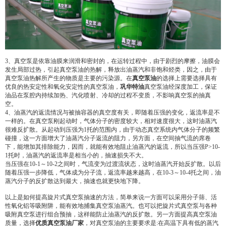
3、真空泵是依靠油膜来润滑和密封的，在运转过程中，由于剧烈的摩擦，油膜会
发生局部过热，引起真空泵油的热解，释放出油蒸汽和非饱和烃类，因之，由于
真空泵油热解所产生的物质是主要的污染源。在
真空泵油
的选择上需要选择具有
优良的热安定性和氧化安定性的真空泵油，
巩华特油
真空泵油经深度加工，保证
油品在泵腔内持续加热、汽化喷射、冷却的过程不变质，不影响真空泵的抽真
空。
4、油蒸汽的返流情况与被抽容器的真空度有关，即随着压强的变化，返流率是不
一样的。在真空泵刚起动时，气体分子的密度较大，相对速度很大，这时油蒸汽
很难反扩散。从起动到压强为1托的范围内，由于动态真空系统内气体分子的频繁
碰撞，这一方面增大了油蒸汽分子返流的阻力，另方面，在空间抽气流的席卷
下，能增加其排除能力，因而，就能有效地阻止油蒸汽的返流，所以当压强P>10-
1托时，油蒸汽的返流率是相当小的，抽速损失不大。
当压强在10-1～10-2之间时，气流变为过渡流状态，这时油蒸汽开始反扩散。以后
随着压强一步降低，气体成为分子流，返流率越来越高，在10-3～10-4托之间，油
蒸汽分子的反扩散达到最大，抽速也就更快地下降。
以上是如何提高旋片式真空泵抽速的方法，简单来说一方面可以采用分子筛、活
性氧化铝等吸附阱，能有效地捕集真空泵油蒸汽。也可以把旋片式真空泵与各种
吸附真空泵进行组合预抽，这样能防止油蒸汽的反扩散。另一方面提高真空泵油
质量，选择
优质真空泵油厂家
，对真空泵油的主要要求是:在高温下具有低的蒸汽