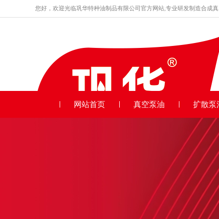
您好，欢迎光临巩华特种油制品有限公司官方网站,专业研发制造合成
品牌产品
收藏本站
网站首页
真空泵油
扩散泵