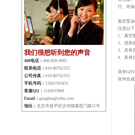
疗、环保
真空泵油
注意以下
1、真空
2、优良
3、具有
我们很想听到您的声音
4、具有
400电话：
400-050-8005
联系电话：
010-80762355
巩华
GH
公司传真：
010-80762355
巩华合成
手机号码：
13261593431
客服QQ：
1143933969
Email：
gonghua@sohu.com
地址：
北京市昌平区沙河镇展思门路21号